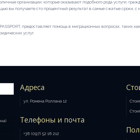
зличные организации, которые оказывают подобного рода услуги, гра
ощью вы получаете сто процентный результат в самые сжатые сроки, 
PASSPORT, предоставляет помощь в миграционных вопросах, таких ка
ридических услуг.
Адреса
Сто
ул. Ромена Роллана 12
Стои
Стои
Телефоны и почта
ина)
Пол
+38 (097) 52 18 212