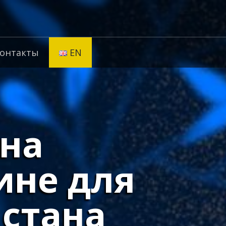
онтакты
EN
 на
ине для
стана