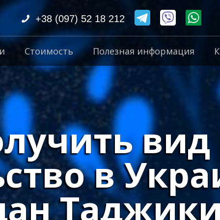
+38 (097) 52 18 212
и
Стоимость
Полезная информация
К
лучить вид
ство в Укра
дан Таджики