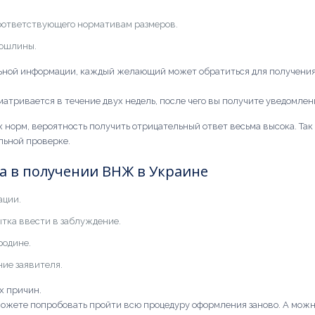
соответствующего нормативам размеров.
пошлины.
льной информации, каждый желающий может обратиться для получения
атривается в течение двух недель, после чего вы получите уведомлен
 норм, вероятность получить отрицательный ответ весьма высока. Та
льной проверке.
 в получении ВНЖ в Украине
ации.
тка ввести в заблуждение.
родине.
ие заявителя.
х причин.
можете попробовать пройти всю процедуру оформления заново. А мож