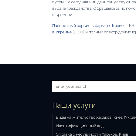
путем. На сегодняшний день существуют ра
выдаче гражданства. Обращаясь за их пом
и времени.
Паспортный сервис в Харьков, Киеве
— KH-
в Украине
(ВНЖ) и полный спектр других ю
Наши услуги
Виды на жительство Харьков, Киев (Укра
Идентификационный код
Справка о несудимости Харьков, Киев