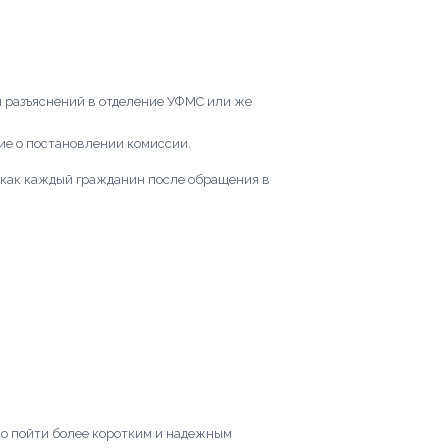
 разъяснений в отделение УФМС или же
ие о постановлении комиссии.
к как каждый гражданин после обращения в
но пойти более коротким и надежным