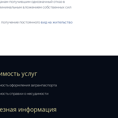
жданам получившим однозначный отказ в
с минимальным вложением собственных сил
к получение постоянного
вид на жительство
имость услуг
мость оформления загранпаспорта
мость справки о несудимости
езная информация