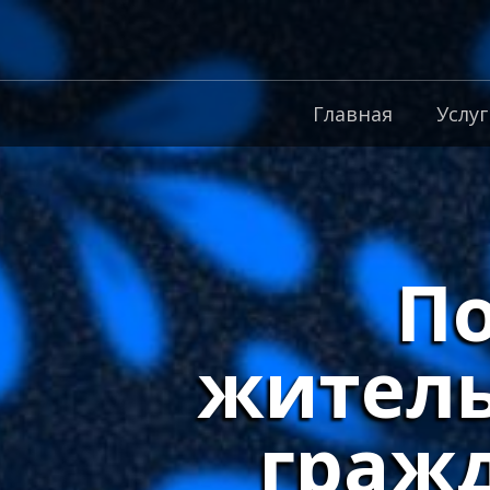
Главная
Услуг
По
житель
граж