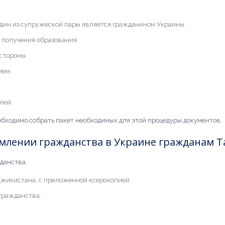
один из супружеской пары является гражданином Украины.
 получения образования.
стороны.
ием.
лей.
еобходимо собрать пакет необходимых для этой процедуры документов.
млении гражданства в Украине гражданам 
данства.
жикистана, с преложенной ксерокопией.
гражданства.